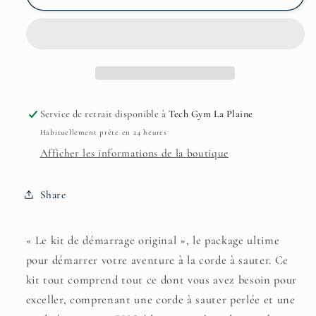
Le
Le
kit
kit
de
de
démarrage
démarrage
original
original
Service de retrait disponible à
Tech Gym La Plaine
Habituellement prête en 24 heures
Afficher les informations de la boutique
Share
« Le kit de démarrage original », le package ultime
pour démarrer votre aventure à la corde à sauter.
Ce
kit tout comprend tout ce dont vous avez besoin pour
exceller, comprenant une corde à sauter perlée et une