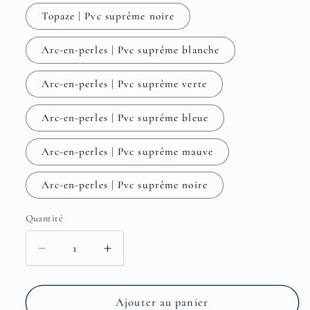
Topaze | Pvc suprême noire
Arc-en-perles | Pvc suprême blanche
Arc-en-perles | Pvc suprême verte
Arc-en-perles | Pvc suprême bleue
Arc-en-perles | Pvc suprême mauve
Arc-en-perles | Pvc suprême noire
Quantité
Quantité
Réduire
Augmenter
la
la
quantité
quantité
de
de
Ajouter au panier