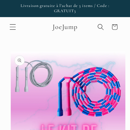
et passer
Livraison gratuite à l'achat de 3 items / Code :
au
GRATUIT3
contenu
JoeJump
Panier
Passer aux
informations
produits